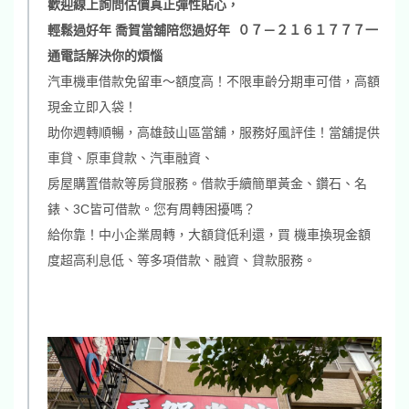
歡迎線上詢問估價真正彈性貼心，
輕鬆過好年 喬賀當舖陪您過好年 ０７－２１６１７７７一
通電話解決你的煩惱
汽車機車借款免留車～額度高！不限車齡分期車可借，高額
現金立即入袋！
助你週轉順暢，
高雄鼓山區當舖
，服務好風評佳！當舖提供
車貸、原車貸款、汽車融資、
房屋購置借款等房貸服務。借款手續簡單黃金、鑽石、名
錶、3C皆可借款。您有周轉困擾嗎？
給你靠！中小企業周轉，大額貸低利還，買 機車換現金額
度超高利息低、等多項借款、融資、貸款服務。