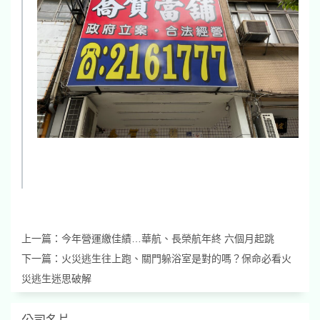
上一篇：
今年營運繳佳績…華航、長榮航年終 六個月起跳
下一篇：
火災逃生往上跑、關門躲浴室是對的嗎？保命必看火
災逃生迷思破解
公司名片