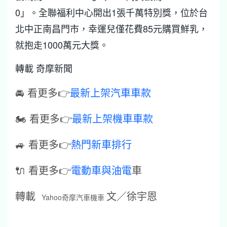
0」。全聯福利中心開出1張千萬特別獎，位於台
北中正南昌門市，幸運兒僅花費85元購買鮮乳，
就抱走1000萬元大獎。
轉載 奇摩新聞
🚘 看更多👉
最新上架汽車車款
🏍️ 看更多👉
最新上架機車車款
🚙 看更多👉
熱門新車排行
🔌 看更多👉
電動車與油電
車
轉載
文／徐宇恩
Yahoo奇摩汽車機車