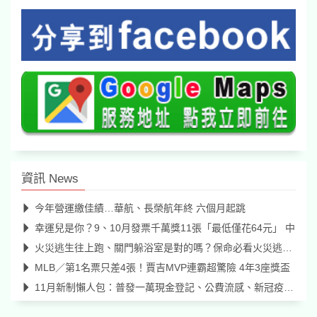
資訊 News
今年營運繳佳績…華航、長榮航年終 六個月起跳
幸運兒是你？9、10月發票千萬獎11張「最低僅花64元」 中
火災逃生往上跑、關門躲浴室是對的嗎？保命必看火災逃生迷思破解
MLB／第1名票只差4張！賈吉MVP連霸超驚險 4年3座獎盃
11月新制懶人包：普發一萬現金登記、公費流感、新冠疫苗二階開