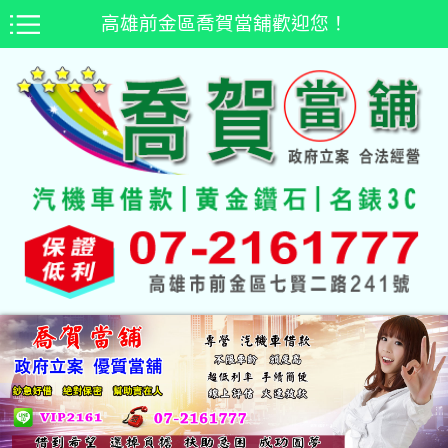
高雄前金區喬賀當舖歡迎您！